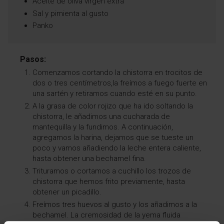
Aceite de oliva virgen extra
Sal y pimienta al gusto
Panko
Pasos:
Comenzamos cortando la chistorra en trocitos de
dos o tres centímetros,la freímos a fuego fuerte en
una sartén y retiramos cuando esté en su punto.
A la grasa de color rojizo que ha ido soltando la
chistorra, le añadimos una cucharada de
mantequilla y la fundimos. A continuación,
agregamos la harina, dejamos que se tueste un
poco y vamos añadiendo la leche entera caliente,
hasta obtener una bechamel fina.
Trituramos o cortamos a cuchillo los trozos de
chistorra que hemos frito previamente, hasta
obtener un picadillo.
Freímos tres huevos al gusto y los añadimos a la
bechamel. La cremosidad de la yema fluida