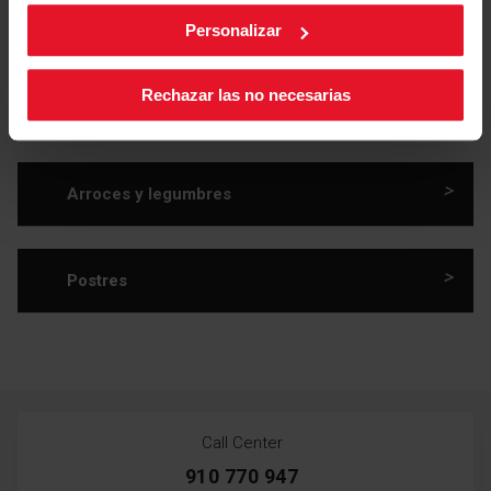
>
Verduras y ensaladas
derecha de la pantalla.
Personalizar
Rechazar las no necesarias
>
Pastas y pizzas
>
Arroces y legumbres
>
Postres
Call Center
910 770 947