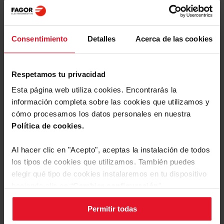
ayudará a que los sabores sean uniformes.
Añadimos sal y pimienta.
Ponemos la bechamel de chistorra y huevo frito en
una fuente y la dejamos reposar en el frigorífico
Consentimiento
Detalles
Acerca de las cookies
hasta que enfríe bien para poder formar las
croquetas.
Una vez está fría, vamos formando las croquetas y
Respetamos tu privacidad
las pasamos por harina, huevo batido y panko.
Después las freímos en abundante aceite de oliva
Esta página web utiliza cookies. Encontrarás la
muy caliente, con cuidado de que no se nos abran.
información completa sobre las cookies que utilizamos y
cómo procesamos los datos personales en nuestra
Política de cookies.
Al hacer clic en "Acepto", aceptas la instalación de todos
>
Carnes
los tipos de cookies que utilizamos. También puedes
elegir qué tipo de cookies instalaremos en tu dispositivo
haciendo clic en “
Cambiar configuración
”.
>
Pescados
Permitir todas
Puedes cambiar la configuración de cookies en cualquier
momento, pulsando el botón negro en la esquina inferior