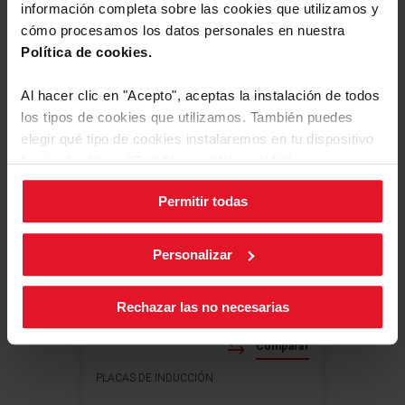
información completa sobre las cookies que utilizamos y
cómo procesamos los datos personales en nuestra
Política de cookies.
Ver producto
Más
Al hacer clic en "Acepto", aceptas la instalación de todos
los tipos de cookies que utilizamos. También puedes
elegir qué tipo de cookies instalaremos en tu dispositivo
haciendo clic en “
Cambiar configuración
”.
Permitir todas
Puedes cambiar la configuración de cookies en cualquier
momento, pulsando el botón negro en la esquina inferior
derecha de la pantalla.
Personalizar
Rechazar las no necesarias
Comfort
Comparar
PLACAS DE INDUCCIÓN