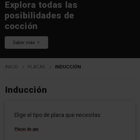
Explora todas las
posibilidades de
cocción
Saber más
INICIO
PLACAS
INDUCCIÓN
Inducción
Zu
Zu
den
den
Elige el tipo de placa que necesitas:
Filtern
Produkten
Placas de gas