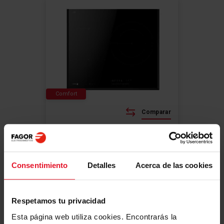
Comfort
Comparar
PLACAS DE INDUCCIÓN
4IF-30B3S
Consentimiento
Detalles
Acerca de las cookies
Comparte tu valoración
4 programas pré-instalados - 40ºC,
70ºC, 90ºC e grill
HobControl Pro - excelentes
Respetamos tu privacidad
resultados
1 BigZone 28 cm (3,6 kW)
Esta página web utiliza cookies. Encontrarás la