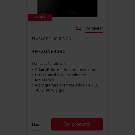
Master
Comparar
PLACAS DE INDUCCIÓN
4IF-ZONE40BC
Comparte tu valoración
2 AutoBridge - dos zonas en una
HobControl Pro - excelentes
resultados
4 programas preinstalados - 40ºC,
70ºC, 90ºC y grill
Ver producto
Más