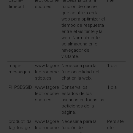
cache-
lectrodome
necesaria para la
nte
timeout
stico.es
función de caché,
que se utiliza en la
web para optimizar el
tiempo de respuesta
entre el visitante y la
web. Normalmente
se almacena en el
navegador del
visitante.
mage-
www.fagore
Necesaria para la
1 día
messages
lectrodome
funcionabilidad del
stico.es
chat en la web.
PHPSESSID
www.fagore
Conserva los
1 día
lectrodome
estados de los
stico.es
usuarios en todas las
peticiones de la
página.
product_da
www.fagore
Necesaria para la
Persiste
ta_storage
lectrodome
función de
nte