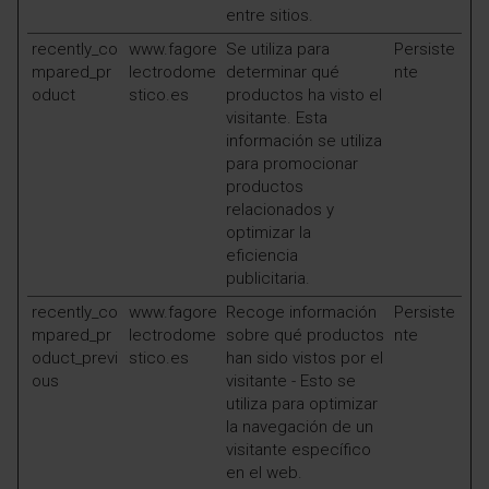
entre sitios.
recently_co
www.fagore
Se utiliza para
Persiste
mpared_pr
lectrodome
determinar qué
nte
oduct
stico.es
productos ha visto el
visitante. Esta
información se utiliza
para promocionar
productos
relacionados y
optimizar la
eficiencia
publicitaria.
recently_co
www.fagore
Recoge información
Persiste
mpared_pr
lectrodome
sobre qué productos
nte
oduct_previ
stico.es
han sido vistos por el
ous
visitante - Esto se
utiliza para optimizar
la navegación de un
visitante específico
en el web.