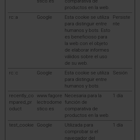
stico.es
comparativa de
productos en la web.
rc::a
Google
Esta cookie se utiliza
Persiste
para distinguir entre
nte
humanos y bots. Esto
es beneficioso para
la web con el objeto
de elaborar informes
válidos sobre el uso
de su web.
rc::c
Google
Esta cookie se utiliza
Sesión
para distinguir entre
humanos y bots.
recently_co
www.fagore
Necesaria para la
1 día
mpared_pr
lectrodome
función de
oduct
stico.es
comparativa de
productos en la web.
test_cookie
Google
Utilizada para
1 día
comprobar si el
navegador del