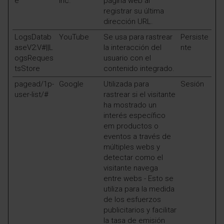
e
Inc.
página web al
registrar su última
dirección URL.
LogsDatab
YouTube
Se usa para rastrear
Persiste
aseV2:V#||L
la interacción del
nte
ogsReques
usuario con el
tsStore
contenido integrado.
pagead/1p-
Google
Utilizada para
Sesión
user-list/#
rastrear si el visitante
ha mostrado un
interés específico
em productos o
eventos a través de
múltiples webs y
detectar como el
visitante navega
entre webs - Esto se
utiliza para la medida
de los esfuerzos
publicitarios y facilitar
la tasa de emisión