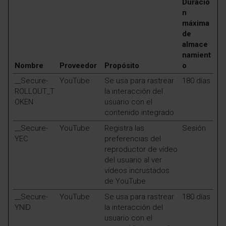
Duració
n
máxima
de
almace
namient
Nombre
Proveedor
Propósito
o
__Secure-
YouTube
Se usa para rastrear
180 días
ROLLOUT_T
la interacción del
OKEN
usuario con el
contenido integrado.
__Secure-
YouTube
Registra las
Sesión
YEC
preferencias del
reproductor de vídeo
del usuario al ver
vídeos incrustados
de YouTube
__Secure-
YouTube
Se usa para rastrear
180 días
YNID
la interacción del
usuario con el