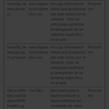
recently_vie
www.fagore
Recoge información
Persiste
wed_produ
lectrodome
sobre qué productos
nte
ct
stico.es
han sido vistos por el
visitante - Esto se
utiliza para optimizar
la navegación de un
visitante específico
en el web.
recently_vie
www.fagore
Recoge información
Persiste
wed_produ
lectrodome
sobre qué productos
nte
ct_previous
stico.es
han sido vistos por el
visitante - Esto se
utiliza para optimizar
la navegación de un
visitante específico
en el web.
ServiceWor
YouTube
Necesaria para la
Persiste
kerLogsDat
implementación y
nte
abase#SW
funcionabilidad del
HealthLog
contenido de video