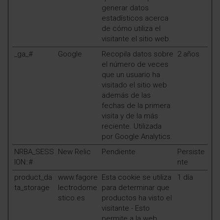
generar datos
estadísticos acerca
de cómo utiliza el
visitante el sitio web.
_ga_#
Google
Recopila datos sobre
2 años
el número de veces
que un usuario ha
visitado el sitio web
además de las
fechas de la primera
visita y de la más
reciente. Utilizada
por Google Analytics.
NRBA_SESS
New Relic
Pendiente
Persiste
ION::#
nte
product_da
www.fagore
Esta cookie se utiliza
1 día
ta_storage
lectrodome
para determinar que
stico.es
productos ha visto el
visitante - Esto
permite a la web