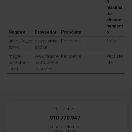
n
máxima
de
almace
namient
Nombre
Proveedor
Propósito
o
amica3d_se
player.amic
Pendiente
1 día
ssion
a3d.pl
mage-
www.fagore
Pendiente
Persiste
customer-
lectrodome
nte
login
stico.es
Call Center
910 770 947
Lunes - Viernes
8:00 - 20:00