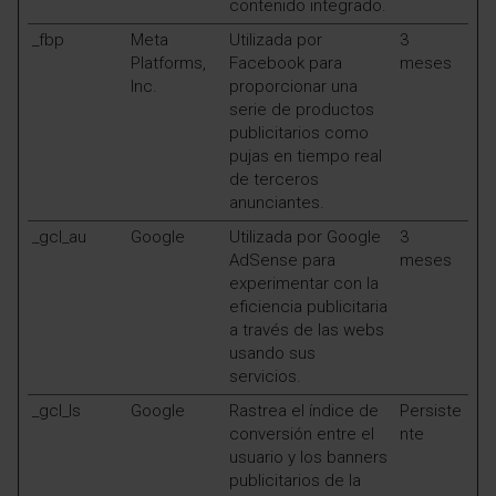
contenido integrado.
_fbp
Meta
Utilizada por
3
Platforms,
Facebook para
meses
Inc.
proporcionar una
serie de productos
publicitarios como
pujas en tiempo real
de terceros
anunciantes.
_gcl_au
Google
Utilizada por Google
3
AdSense para
meses
experimentar con la
eficiencia publicitaria
a través de las webs
usando sus
servicios.
_gcl_ls
Google
Rastrea el índice de
Persiste
conversión entre el
nte
usuario y los banners
publicitarios de la