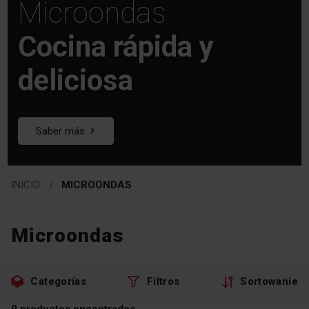
Microondas
Cocina rápida y
deliciosa
Saber más
INICIO
MICROONDAS
Microondas
Zu
Zu
Categorías
Filtros
Sortowanie
den
den
Filtern
Produkten