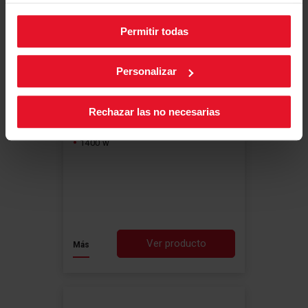
Comparar
Permitir todas
Puedes cambiar la configuración de cookies en cualquier
momento, pulsando el botón negro en la esquina inferior
MICROONDAS ENCASTRABLE
derecha de la pantalla.
Personalizar
4MWB-25MTCGN
Comparte tu valoración
Rechazar las no necesarias
25 litros
Control electrónico por sensores
1400 w
Ver producto
Más