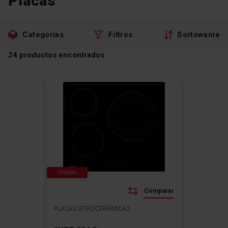
Placas
Zu
Zu
Categorías
Filtros
Sortowanie
den
den
Filtern
Produkten
24
productos encontrados
Classic
Comparar
PLACAS VITROCERÁMICAS