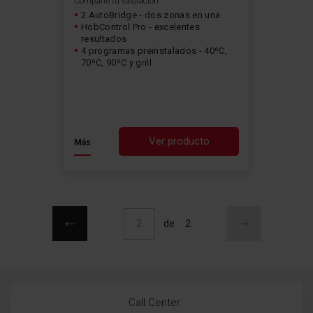
Comparte tu valoración
2 AutoBridge - dos zonas en una
HobControl Pro - excelentes
resultados
4 programas preinstalados - 40ºC,
70ºC, 90ºC y grill
Ver producto
Más
Página
Página
Anterior
Página
Siguiente
Actualmente estás leyendo página
de
2
Call Center