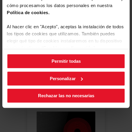
cómo procesamos los datos personales en nuestra
PLACAS VITROCERÁMICAS
Política de cookies.
4VFT-330BC
Al hacer clic en "Acepto", aceptas la instalación de todos
Comparte tu valoración
los tipos de cookies que utilizamos. También puedes
1 BigZone 28 cm con triple anillo (2,7
elegir qué tipo de cookies instalaremos en tu dispositivo
kW)
ControlSlider9 - control deslizante
haciendo clic en “
Cambiar configuración
”.
con 9 niveles de potenicia
Corte recto que puede ser integrado
Permitir todas
en la encimera
Puedes cambiar la configuración de cookies en cualquier
momento, pulsando el botón negro en la esquina inferior
derecha de la pantalla.
Personalizar
Ver producto
Más
Rechazar las no necesarias