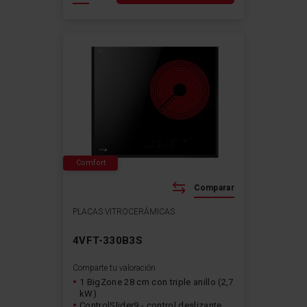
Comfort
Comparar
PLACAS VITROCERÁMICAS
4VFT-330B3S
Comparte tu valoración
1 BigZone 28 cm con triple anillo (2,7
kW)
ControlSlider9 - control deslizante