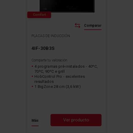
Comfort
Comparar
PLACAS DE INDUCCIÓN
4IF-30B3S
Comparte tu valoración
4 programas pré-instalados - 40ºC,
70ºC, 90ºC e grill
HobControl Pro - excelentes
resultados
1 BigZone 28 cm (3,6 kW)
Ver producto
Más