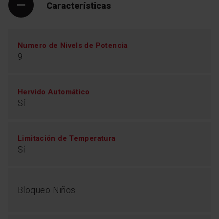
Características
Numero de Nivels de Potencia
9
Hervido Automático
Sí
HeatControl - sistema
antiquemaduras
Limitación de Temperatura
Para evitar quemaduras en nuestras placas de gas,
Sí
HeatControl te avisa cuando el quemador está
caliente, y sólo desaparece cuando el quemador está
totalmente frío. Seguridad ante todo.
Bloqueo Niños