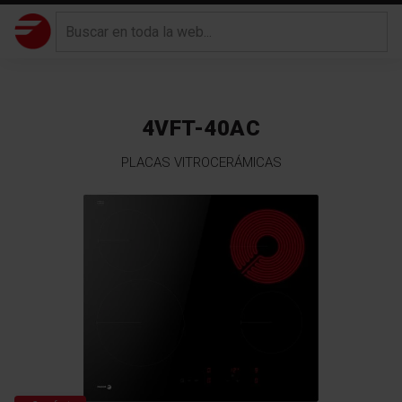
4VFT-40AC
PLACAS VITROCERÁMICAS
Saltar
al
final
de
la
galería
de
imágenes