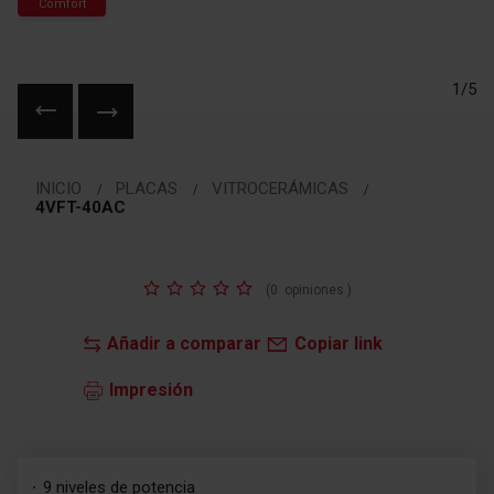
Comfort
1/5
Saltar
al
INICIO
PLACAS
VITROCERÁMICAS
comienzo
4VFT-40AC
de
la
galería
Valoración:
de
(
0
opiniones
)
imágenes
Añadir a comparar
Copiar link
Impresión
9 niveles de potencia