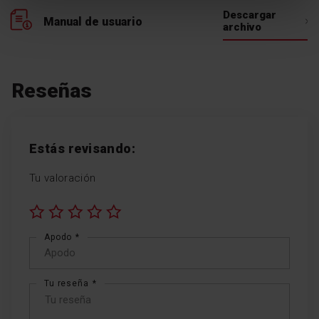
Descargar
Manual de usuario
archivo
Reseñas
Estás revisando:
Tu valoración
1
2
3
4
5
Apodo
star
stars
stars
stars
stars
Tu reseña