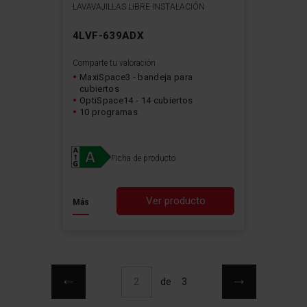
LAVAVAJILLAS LIBRE INSTALACIÓN
4LVF-639ADX
Comparte tu valoración
MaxiSpace3 - bandeja para
cubiertos
OptiSpace14 - 14 cubiertos
10 programas
Ficha de producto
Ver producto
Más
Página
Página
Anterior
Página
Siguiente
Actualmente estás leyendo página
de
3