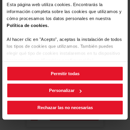
Esta página web utiliza cookies. Encontrarás la
información completa sobre las cookies que utilizamos y
Comfort
cómo procesamos los datos personales en nuestra
Comparar
Política de cookies.
LAVAVAJILLAS LIBRE INSTALACIÓN
Al hacer clic en "Acepto", aceptas la instalación de todos
4LVF-423AD
los tipos de cookies que utilizamos. También puedes
elegir qué tipo de cookies instalaremos en tu dispositivo
Comparte tu valoración
haciendo clic en “
Cambiar configuración
”.
Secado extra
OptiSpace10 - 10 cubiertos
8 programas
Permitir todas
Puedes cambiar la configuración de cookies en cualquier
momento, pulsando el botón negro en la esquina inferior
derecha de la pantalla.
Personalizar
Ficha de producto
Rechazar las no necesarias
Ver producto
Más