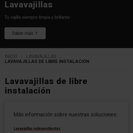
Lavavajillas
Tu vajilla siempre limpia y brillante
Saber más
INICIO
LAVAVAJILLAS
LAVAVAJILLAS DE LIBRE INSTALACIÓN
Lavavajillas de libre
instalación
Zu
Zu
den
den
Más información sobre nuestras soluciones:
Filtern
Produkten
Lavavajillas independientes