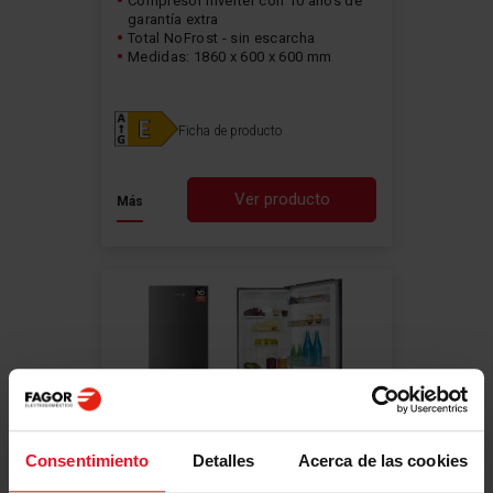
Compresor inverter con 10 años de
garantía extra
Total NoFrost - sin escarcha
Medidas: 1860 x 600 x 600 mm
Ficha de producto
Ver producto
Más
Consentimiento
Detalles
Acerca de las cookies
Classic