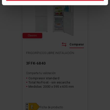
Classic
Comparar
FRIGORÍFICOS LIBRE INSTALACIÓN
3FFK-6840
Comparte tu valoración
Compresor standard
Total NoFrost - sin escarcha
Medidas: 2000 x 595 x 635 mm
Ficha de producto