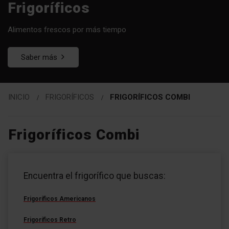
Frigoríficos
Alimentos frescos por más tiempo
Saber más
INICIO
FRIGORÍFICOS
FRIGORÍFICOS COMBI
Frigoríficos Combi
Zu
Zu
den
den
Encuentra el frigorífico que buscas:
Filtern
Produkten
Frigoríficos Americanos
Frigoríficos Retro