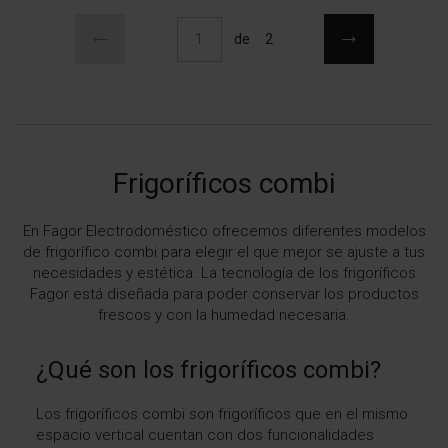
Página
Página
Anterior
Página
Siguiente
Actualmente estás leyendo página
de
2
Frigoríficos combi
En
Fagor Electrodoméstico
ofrecemos diferentes modelos
de frigorífico combi para elegir el que mejor se ajuste a tus
necesidades y estética. La tecnología de los frigoríficos
Fagor está diseñada para poder conservar los productos
frescos y con la humedad necesaria.
¿Qué son los frigoríficos combi?
Los frigoríficos combi son frigoríficos que en el mismo
espacio vertical cuentan con dos funcionalidades