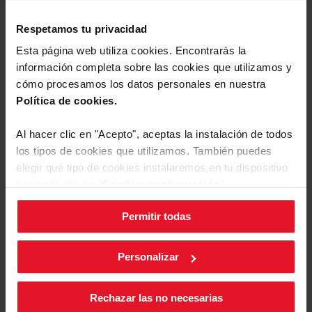
Comparar
Respetamos tu privacidad
FRIGORÍFICOS LIBRE INSTALACIÓN
Esta página web utiliza cookies. Encontrarás la
información completa sobre las cookies que utilizamos y
3FFK-6637X
cómo procesamos los datos personales en nuestra
Comparte tu valoración
Política de cookies.
Compresor inverter con 10 años de
garantía extra
Al hacer clic en "Acepto", aceptas la instalación de todos
Total NoFrost - sin escarcha
Medidas: 1860 x 600 x 600 mm
los tipos de cookies que utilizamos. También puedes
elegir qué tipo de cookies instalaremos en tu dispositivo
haciendo clic en “
Cambiar configuración
”.
Ficha de producto
Permitir todas
Puedes cambiar la configuración de cookies en cualquier
momento, pulsando el botón negro en la esquina inferior
Ver producto
Más
derecha de la pantalla.
Personalizar
Rechazar las no necesarias