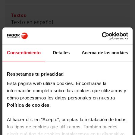
Textos
Texto en español
Consentimiento
Detalles
Acerca de las cookies
Parámetros Técnicos
Respetamos tu privacidad
Programas y Opciones
Esta página web utiliza cookies. Encontrarás la
información completa sobre las cookies que utilizamos y
cómo procesamos los datos personales en nuestra
Equipamiento
Política de cookies.
Al hacer clic en "Acepto", aceptas la instalación de todos
los tipos de cookies que utilizamos. También puedes
Programas
elegir qué tipo de cookies instalaremos en tu dispositivo