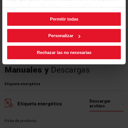
haciendo clic en “
Cambiar configuración
”.
Permitir todas
Puedes cambiar la configuración de cookies en cualquier
momento, pulsando el botón negro en la esquina inferior
derecha de la pantalla.
Personalizar
Rechazar las no necesarias
Manuales y
Descargas
Etiqueta energética
Descargar
Etiqueta energética
archivo
Ficha de producto