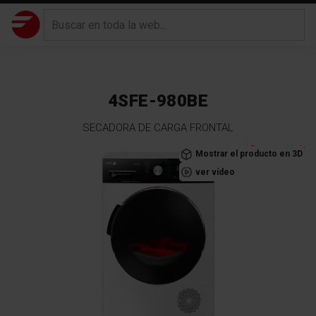
4SFE-980BE
SECADORA DE CARGA FRONTAL
Saltar
Recomendado
Mostrar el producto en 3D
al
ver vídeo
final
de
la
galería
de
imágenes