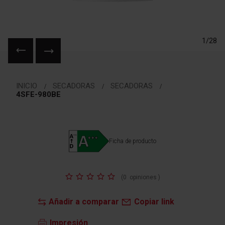
1/28
Saltar
al
INICIO
SECADORAS
SECADORAS
comienzo
4SFE-980BE
de
la
galería
de
Ficha de producto
imágenes
Valoración:
(
0
opiniones
)
Añadir a comparar
Copiar link
Impresión