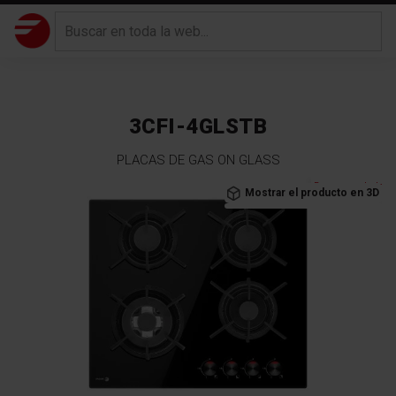
3CFI-4GLSTB
PLACAS DE GAS ON GLASS
Saltar
Recomendado
Mostrar el producto en 3D
al
final
de
la
galería
de
imágenes