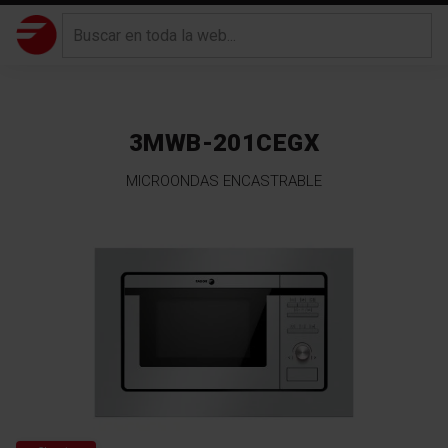
3MWB-201CEGX
MICROONDAS ENCASTRABLE
Saltar
al
final
de
la
galería
de
imágenes