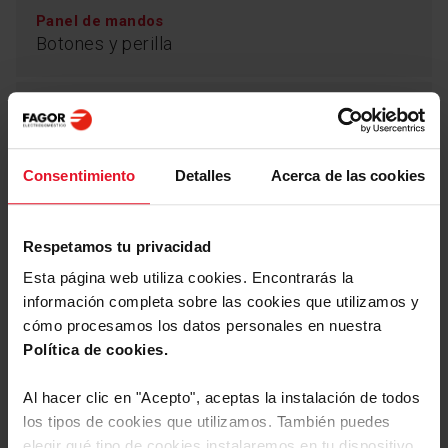
Panel de mandos
Botones y perilla
Combigrill
Descongelación por Tiempo
Sí
¿Te apetece un buen plato recién salido del
microondas? ¡Perfecto! La función Combigrill de los
Consentimiento
Detalles
Acerca de las cookies
microondas Fagor combina la función microondas con
el grill. Así, la comida sale perfectamente caliente, y el
Descongelación por Peso
exterior queda delicioso y crujiente. ¡Que aproveche!
Sí
Respetamos tu privacidad
Esta página web utiliza cookies. Encontrarás la
información completa sobre las cookies que utilizamos y
Color
Más prestaciones
cómo procesamos los datos personales en nuestra
Inox
Política de cookies.
MultiWave System
Interior de acero inoxidable
Bloq
Al hacer clic en "Acepto", aceptas la instalación de todos
los tipos de cookies que utilizamos. También puedes
Parámetros Técnicos
elegir qué tipo de cookies instalaremos en tu dispositivo