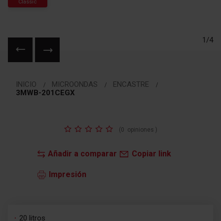
Classic
1/4
Saltar
al
INICIO
MICROONDAS
ENCASTRE
comienzo
3MWB-201CEGX
de
la
galería
Valoración:
de
(
0
opiniones
)
imágenes
Añadir a comparar
Copiar link
Impresión
20 litros