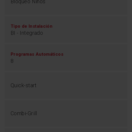
Bloqueo Niños
Tipo de Instalación
función de
BI - Integrado
descongelación
Aprovecha la función descongelación para
Programas Automáticos
descongelar tus alimentos y poder cocinarlos en
menos tiempo
8
Quick-start
Combi-Grill