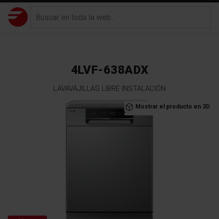
4LVF-638ADX
LAVAVAJILLAS LIBRE INSTALACIÓN
Saltar
Mostrar el producto en 3D
al
final
de
la
galería
de
imágenes