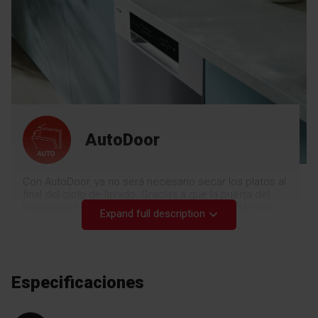
AutoDoor
Con AutoDoor, ya no será necesario secar los platos al
final del ciclo de lavado. Gracias a que la puerta del
lavavajillas se abre ligeramente al final de cada ciclo,
Expand full description
los platos se secan de forma rápida y sin tu
intervención. Es una solución completamente segura
para tu hogar, ya que la temperatura del aire húmedo
que sale del lavavajillas no supera los 40 °C, y por lo
tanto el vapor no se condensa sobre los muebles y no
Especificaciones
causa daños. Más cómodo y menos consumo
energético.