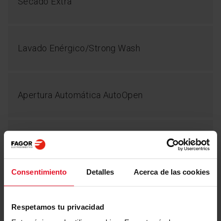
Secado Extra
Lavado Enérgico/Strong Wash
Clase energética B
Apertura Automática AutoOpen
A nadie le gusta pagar las facturas de
electricidad. Fagor se preocupa del
presupuesto familiar y del medio ambiente, y
por eso nuestros lavavajillas ofrecen
Tercera Bandeja
soluciones que garantizan un bajo consumo
M. standard handle 3rd basket
de energía, lo que se traduce en menores
facturas por consumo. Los lavavajillas de la
clase energética B consumen un 39 %
Consentimiento
Detalles
Acerca de las cookies
menos de energía que los de la clase F. De
Inicio Diferido
esta forma, puedes conseguir hasta 125
1-24h
ciclos de lavado gratis al año. ¡Los
Respetamos tu privacidad
lavavajillas Fagor son eficientes en todos los
aspectos! Buena gestión de costes y lavado