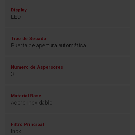
espacio para el cestillo de la cubertería, normalmente
situado en la bandeja inferior. Así, puedes introducir
Display
más vajilla de una vez. Cuanta más coloques, más
LED
económico resulta el lavado.
Tipo de Secado
Puerta de apertura automática
Numero de Aspersores
3
Material Base
Acero Inoxidable
AquaStop
Filtro Principal
Inox