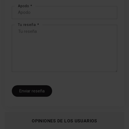
1
2
3
4
5
Apodo
star
stars
stars
stars
stars
Tu reseña
Enviar reseña
OPINIONES DE LOS USUARIOS