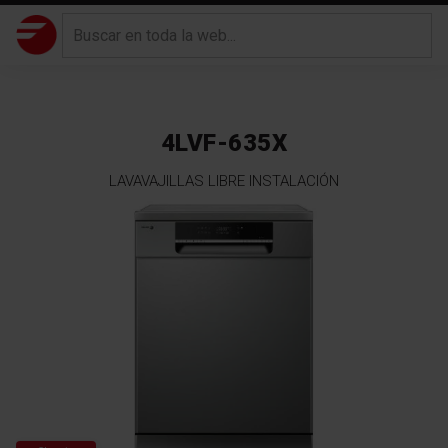
4LVF-635X
LAVAVAJILLAS LIBRE INSTALACIÓN
Saltar
al
final
de
la
galería
de
imágenes