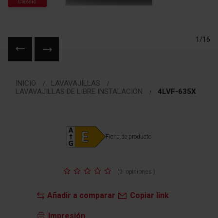
Classic
1/16
Saltar
al
INICIO
LAVAVAJILLAS
comienzo
LAVAVAJILLAS DE LIBRE INSTALACIÓN
4LVF-635X
de
la
galería
de
Ficha de producto
imágenes
Valoración:
(
0
opiniones
)
Añadir a comparar
Copiar link
Impresión