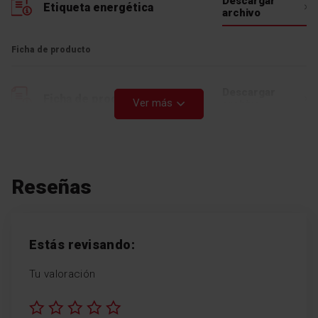
Descargar
Etiqueta energética
archivo
Ficha de producto
Descargar
Ficha de producto
Ver más
archivo
Manual de usuario
Reseñas
Descargar
Manual de usuario
archivo
Descargar
Manual de usuario
archivo
Estás revisando:
Tu valoración