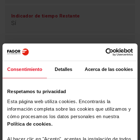
Indicador de tiempo Restante
Sí
Programa Autolimpieza
Sí
Consentimiento
Detalles
Acerca de las cookies
Parámetros Técnicos
Respetamos tu privacidad
Esta página web utiliza cookies. Encontrarás la
información completa sobre las cookies que utilizamos y
Equipamiento
cómo procesamos los datos personales en nuestra
Política de cookies.
Programas y Opciones
Al hacer clic en "Acepto", aceptas la instalación de todos