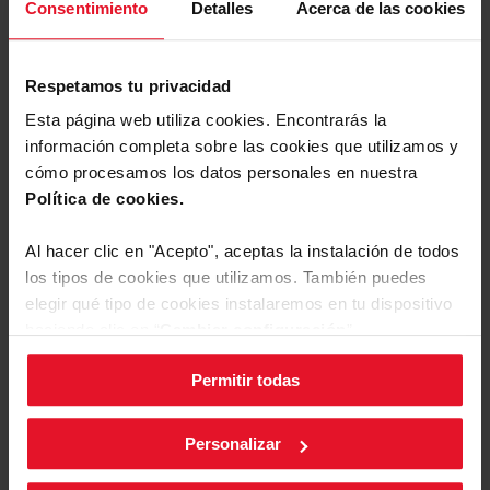
Consentimiento
Detalles
Acerca de las cookies
trastadas, incluso en la cocina. Con los lavavajillas
Fagor Electrodoméstico, los puedes proteger
fácilmente, bloqueando los mandos. Ya no tienes que
preocuparte de que los niños apaguen el aparato sin
Indicador de tiempo Restante
Respetamos tu privacidad
querer o cambien los ajustes. ¡Todo se lavará
Sí
conforme a lo previsto!
Esta página web utiliza cookies. Encontrarás la
información completa sobre las cookies que utilizamos y
cómo procesamos los datos personales en nuestra
Programa Autolimpieza
Política de cookies.
Sí
Al hacer clic en "Acepto", aceptas la instalación de todos
Sensor de Turbiedad
los tipos de cookies que utilizamos. También puedes
Inteligente
elegir qué tipo de cookies instalaremos en tu dispositivo
Parámetros Técnicos
haciendo clic en “
Cambiar configuración
”.
El lavavajillas ajusta
automáticamente el tiempo,
temperatura y número de
Permitir todas
Puedes cambiar la configuración de cookies en cualquier
aclarados según nivel de
Equipamiento
momento, pulsando el botón negro en la esquina inferior
suciedad, para resultados
perfectos.
derecha de la pantalla.
Personalizar