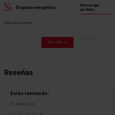
Descargar
Etiqueta energética
archivo
Ficha de producto
Descargar
Ficha de producto
Ver más
archivo
Manual de usuario
Reseñas
Descargar
Manual de usuario
archivo
Descargar
Manual de usuario
archivo
Estás revisando:
Tu valoración