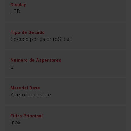
prolonga su vida útil. Y nosotros... a descansar.
Display
LED
Tipo de Secado
Secado por calor reSidual
Numero de Aspersores
2
Material Base
Acero Inoxidable
Función Media Carga
Filtro Principal
Añade lo que necesites limpiar en nuestro lavavajillas y
Inox
no esperes a tener que llenarlo con la función
HalfLoad. Cada brazo rociador funciona