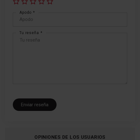
1
2
3
4
5
Apodo
star
stars
stars
stars
stars
Tu reseña
Enviar reseña
OPINIONES DE LOS USUARIOS