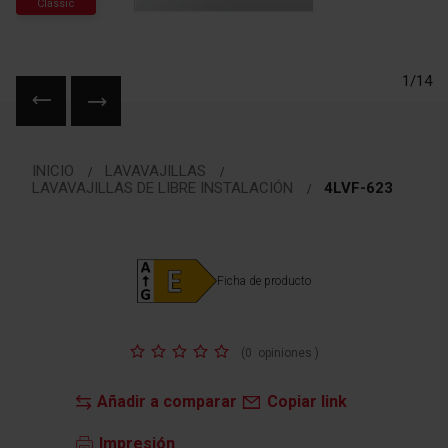
Classic
1/14
Saltar
al
INICIO
LAVAVAJILLAS
comienzo
LAVAVAJILLAS DE LIBRE INSTALACIÓN
4LVF-623
de
la
galería
de
Ficha de producto
imágenes
Valoración:
(
0
opiniones
)
Añadir a comparar
Copiar link
Impresión