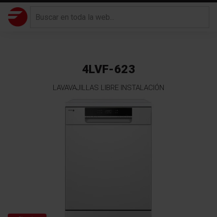
4LVF-623
LAVAVAJILLAS LIBRE INSTALACIÓN
Saltar
al
final
de
la
galería
de
imágenes