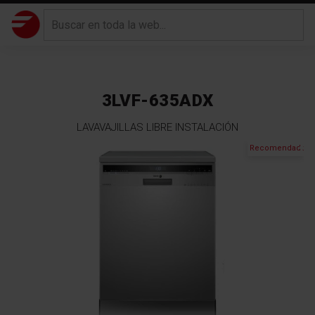
3LVF-635ADX
LAVAVAJILLAS LIBRE INSTALACIÓN
Saltar
Recomendado
al
final
de
la
galería
de
imágenes