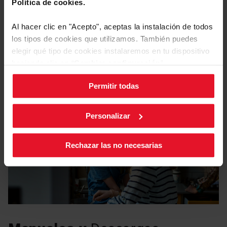
Política de cookies.
Equipamiento
Al hacer clic en "Acepto", aceptas la instalación de todos
los tipos de cookies que utilizamos. También puedes
elegir qué tipo de cookies instalaremos en tu dispositivo
Programas y Opciones
haciendo clic en “
Cambiar configuración
”.
Permitir todas
Puedes cambiar la configuración de cookies en cualquier
Programas
momento, pulsando el botón negro en la esquina inferior
derecha de la pantalla.
Personalizar
Rechazar las no necesarias