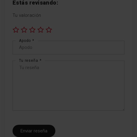
Estás revisando:
Tu valoración
1
2
3
4
5
Apodo
star
stars
stars
stars
stars
Tu reseña
Enviar reseña