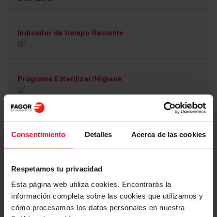
Indicador de tiempo Restante
Sí
Programa Esterilizar/Higiene
Sí
Programa Autolimpieza
Consentimiento
Detalles
Acerca de las cookies
Sí
Respetamos tu privacidad
Esta página web utiliza cookies. Encontrarás la
Parámetros Técnicos
información completa sobre las cookies que utilizamos y
cómo procesamos los datos personales en nuestra