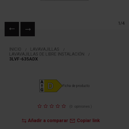
1/4
Saltar
al
INICIO
LAVAVAJILLAS
comienzo
LAVAVAJILLAS DE LIBRE INSTALACIÓN
de
3LVF-635ADX
la
galería
de
imágenes
Ficha de producto
Valoración:
(
0
opiniones
)
Añadir a comparar
Copiar link