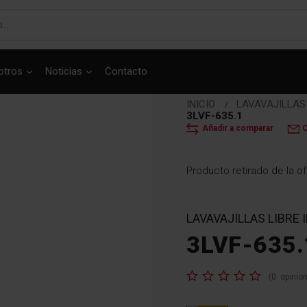
otros
Noticias
Contacto
INICIO
LAVAVAJILLA
3LVF-635.1
Añadir a comparar
C
Producto retirado de la of
LAVAVAJILLAS LIBRE
3LVF-635.
Valoración:
(
0
opinio