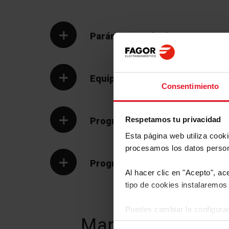
Parámetros Técnicos
Equipamiento
Consentimiento
Respetamos tu privacidad
Programas y Opciones
Esta página web utiliza cook
procesamos los datos perso
Programas
Al hacer clic en "Acepto", ac
tipo de cookies instalaremos 
Puedes cambiar la configurac
Manuales y
Desc
de la pantalla.