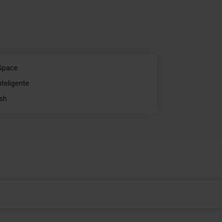
 Space
teligente
sh