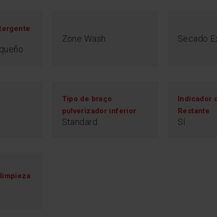
tergente
Zone Wash
Secado E
equeño
Tipo de braço
Indicador 
pulverizador inferior
Restante
Standard
Sí
limpieza