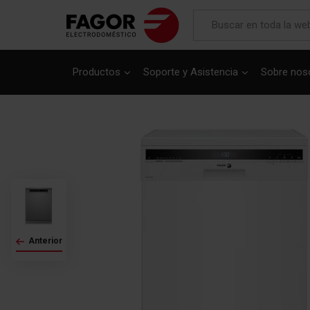
Productos
Soporte y Asistencia
Sobre nos
Saltar
al
final
de
la
galería
de
imágenes
Anterior