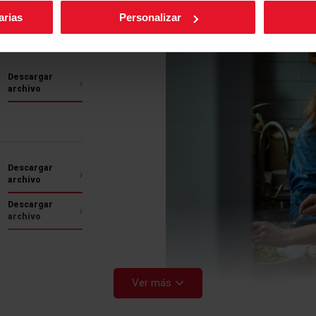
arias
Personalizar
Descargar
archivo
Descargar
archivo
Descargar
archivo
Ver más
Descargar
archivo