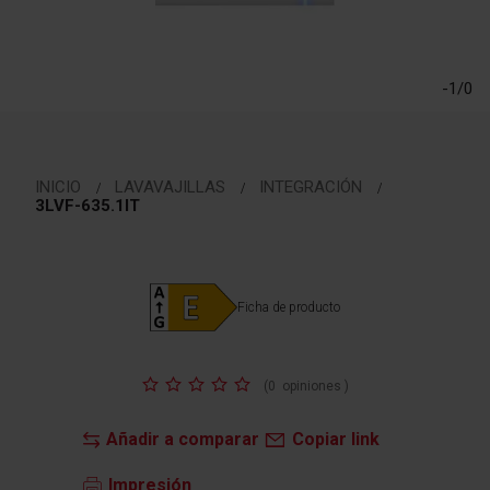
Saltar
al
comienzo
-1/0
de
la
galería
de
imágenes
INICIO
LAVAVAJILLAS
INTEGRACIÓN
3LVF-635.1IT
Ficha de producto
Valoración:
(
0
opiniones
)
Añadir a comparar
Copiar link
Impresión