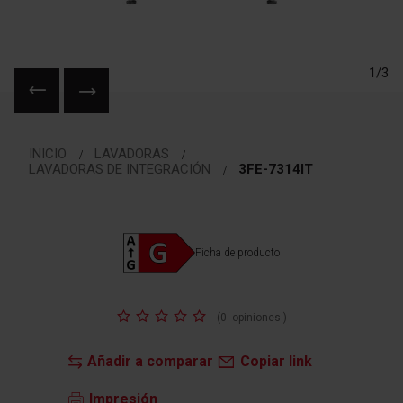
1/3
Saltar
al
INICIO
LAVADORAS
comienzo
LAVADORAS DE INTEGRACIÓN
3FE-7314IT
de
la
galería
de
Ficha de producto
imágenes
Valoración:
(
0
opiniones
)
Añadir a comparar
Copiar link
Impresión