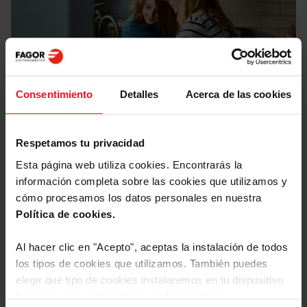
Consentimiento
Detalles
Acerca de las cookies
Manuales y
Descargas
Respetamos tu privacidad
Etiqueta energética
Esta página web utiliza cookies. Encontrarás la
información completa sobre las cookies que utilizamos y
Descargar
cómo procesamos los datos personales en nuestra
Etiqueta energética
archivo
Política de cookies.
Ficha de producto
Al hacer clic en "Acepto", aceptas la instalación de todos
los tipos de cookies que utilizamos. También puedes
elegir qué tipo de cookies instalaremos en tu dispositivo
Descargar
Ficha de producto
Ver más
archivo
haciendo clic en “
Cambiar configuración
”.