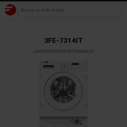
3FE-7314IT
LAVASECADORAS INTEGRABLES
Saltar
al
final
de
la
galería
de
imágenes