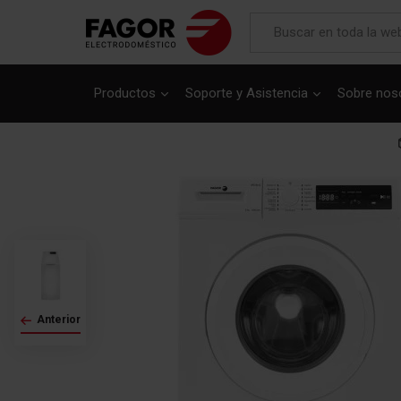
Productos
Soporte y Asistencia
Sobre nos
Saltar
al
final
de
la
galería
de
imágenes
Anterior