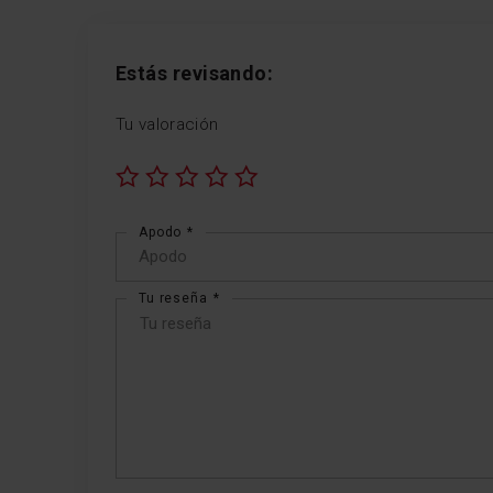
Estás revisando:
Tu valoración
1
2
3
4
5
star
stars
stars
stars
stars
Apodo
Tu reseña