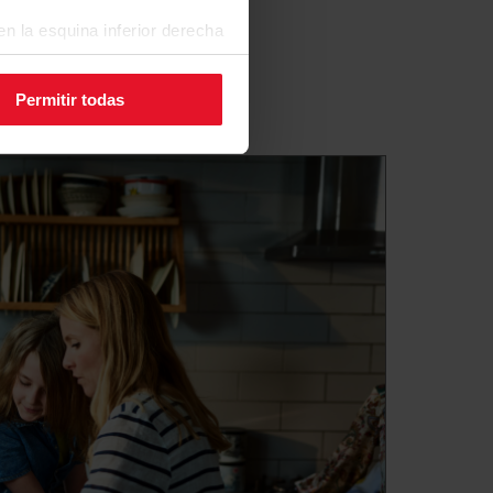
n la esquina inferior derecha
Permitir todas
a Mano
olimpieza
avadoras suele acumularse mucha
ras y bacterias. Para garantizar un
la higiene y prolongar la vida útil
omienda ejecutar regularmente el
za. Funciona a 90 °C y elimina los
moho, los alérgenos y otros
a colada estará siempre
resca y con buen olor, y la