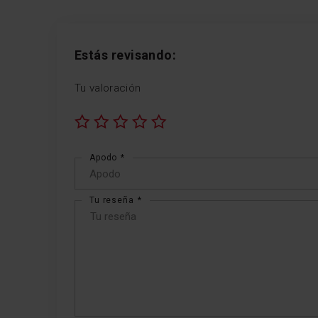
Estás revisando:
Tu valoración
1
2
3
4
5
star
stars
stars
stars
stars
Apodo
Tu reseña