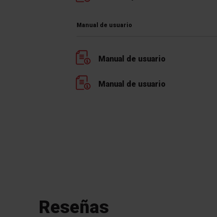
Manual de usuario
Manual de usuario
Manual de usuario
Programa Prendas
Deportivas
a
Protección especial y lavado
Reseñas
eficaz de ropa deportiva y
para el tiempo libre.