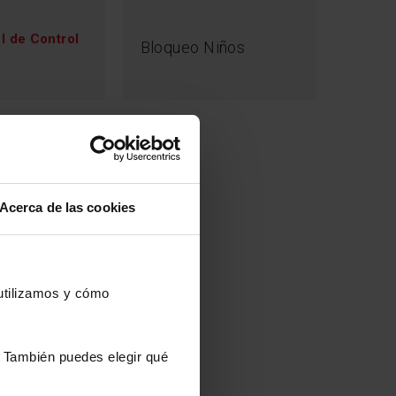
 el consumo de energía, alargando la vida útil del
o que funcione de forma silenciosa.
l de Control
Bloqueo Niños
tor
Acerca de las cookies
 utilizamos y cómo
s. También puedes elegir qué