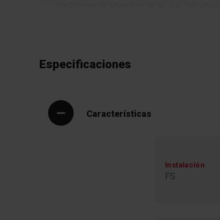
condiciones de laboratorio en las que, tras utili
se obtuvieron los siguientes resultados: Reducc
bacterias capaces de reproducirse: hasta un 97 
realizadas en un programa de algodón, a 60 grado
vapor conforme al algoritmo del programa y con l
microorganismos del grupo E.coli: Reducción del
99,99 %. *Pruebas realizadas en un programa de 
Especificaciones
grados, con el uso de vapor conforme al algorit
virus de la gripe inactivados hasta el 99,99 %.
Características
Instalación
FS