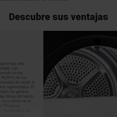
Descubre sus ventajas
 garantiza una
colada. Las
nerado en las
 99,99 % de los
prendas de vestir, la
te higienizados. El
ambién se genera
las fibras del tejido.
 ropa saldrá de la
da *Pruebas
 y Tecnológico de
Mickiewicz, en