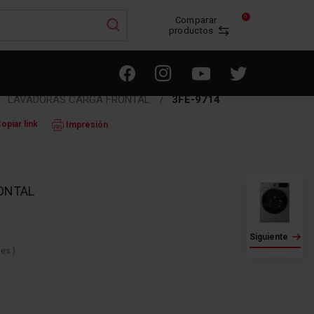
0
Comparar
productos
LAVADORAS CARGA FRONTAL
3FE-9714
opiar link
Impresión
ONTAL
Siguiente
nes
)