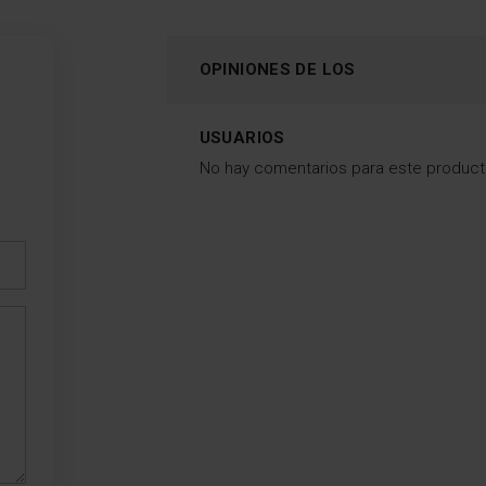
tus jerséis favoritos
quedarán perfectament
limpios, suaves y
OPINIONES DE LOS
esponjosos. Con certific
Woolmark.
USUARIOS
No hay comentarios para este produc