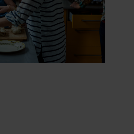
empo.
Bloqueo infantil
Esta función es
as
especialmente útil para
familias con hijos pequeños.
Impide que los niños
lo,
cambien accidentalmente