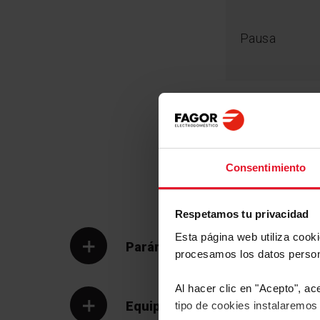
Pausa
Tipo de Carga
Parte delante
Consentimiento
Eficiencia energética 
Respetamos tu privacidad
Nos preocupa el medio ambiente y aprovechar al
recursos y por eso nuestros hornos incorporan s
Esta página web utiliza cook
consumo para ahorrar electricidad.
Parámetros Técnicos
procesamos los datos perso
Al hacer clic en "Acepto", ac
Equipamiento
tipo de cookies instalaremos 