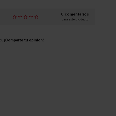
los programas y los ajustes
e
de la lavadora.
0 comentarios
ado
para este producto
to.
¡Comparte tu opinion!