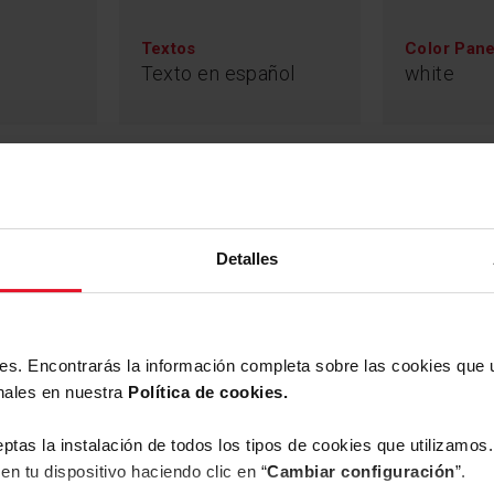
significativamente
aparato y haciend
Textos
Color Pane
Texto en español
white
Tipo de mo
Sensor de Carga
ra
BLDC
Detalles
A
 máximo los
oluciones de bajo
ies. Encontrarás la información completa sobre las cookies que
nales en nuestra
Política de cookies.
eptas la instalación de todos los tipos de cookies que utilizamo
en tu dispositivo haciendo clic en “
Cambiar configuración
”.