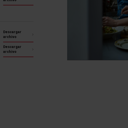
lavadora durará más ti
Descargar
archivo
Descargar
archivo
Programa Algodón
Programa Lana
Para lavar camisetas de
El programa Lana lava
lgodón, toallas y ropa de
eficazmente y protege l
cama, moderadamente
fibras de lana contra el
sucias y muy sucias.
apelmazamiento y la
deformación. Gracias a el