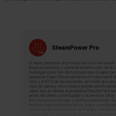
SteamPower Pro
El vapor generado al principio del ciclo de lavado
limpieza perfecta y una total desinfección de la 
investigaciones han demostrado que el vapor ge
lavadoras Fagor Electrodoméstico* mata hasta el
virus y el 97 % de las bacterias, de modo que las 
ropa de cama y otros tejidos quedan perfectamen
vapor que se añade al programa Plancha Fácil t
antes del último centrifugado y, al penetrar, afloja 
Esto reduce las arrugas y facilita el planchado. Su
lavadora higiénicamente limpia, suave y perfuma
realizadas por BBH Biotech del Parque Científico
Poznan, de la Fundación de la Universidad Adam 