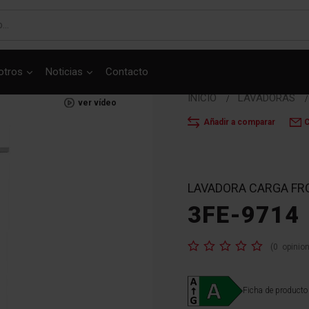
otros
Noticias
Contacto
INICIO
LAVADORAS
ver vídeo
Añadir a comparar
C
LAVADORA CARGA FR
3FE-9714
Valoración:
(
0
opinio
Ficha de producto