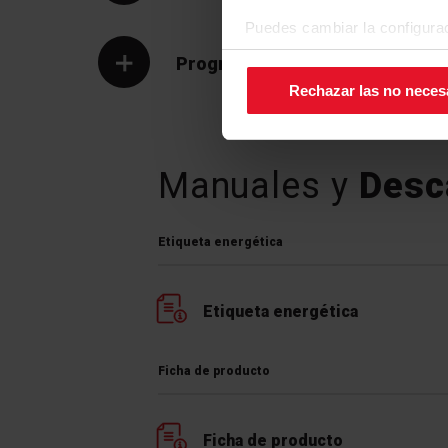
Puedes cambiar la configurac
de la pantalla.
Programas
Rechazar las no neces
Progr
Manuales y
Desc
Etiqueta energética
Etiqueta energética
Ficha de producto
Ficha de producto