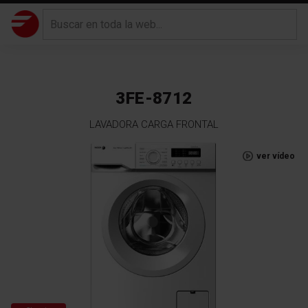
3FE-8712
LAVADORA CARGA FRONTAL
Saltar
ver vídeo
al
final
de
la
galería
de
imágenes