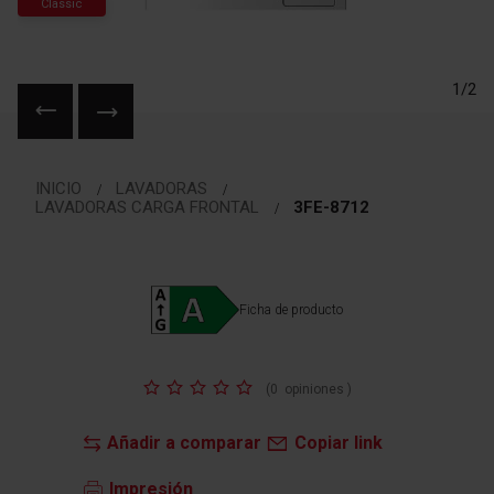
Classic
1/2
Saltar
al
INICIO
LAVADORAS
comienzo
LAVADORAS CARGA FRONTAL
3FE-8712
de
la
galería
de
Ficha de producto
imágenes
Valoración:
(
0
opiniones
)
Añadir a comparar
Copiar link
Impresión