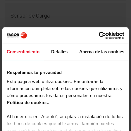
Sensor de Carga
Tipo de motor
BLDC
Consentimiento
Detalles
Acerca de las cookies
Eficiencia energética A
Respetamos tu privacidad
Parámetros Técnicos
Esta página web utiliza cookies. Encontrarás la
Nos preocupa el medio ambiente y aprovechar al
máximo los recursos y por eso nuestros hornos
información completa sobre las cookies que utilizamos y
incorporan soluciones de bajo consumo para ahorrar
cómo procesamos los datos personales en nuestra
electricidad.
Equipamiento
Política de cookies.
Al hacer clic en "Acepto", aceptas la instalación de todos
los tipos de cookies que utilizamos. También puedes
Más prestaciones
Programas
elegir qué tipo de cookies instalaremos en tu dispositivo