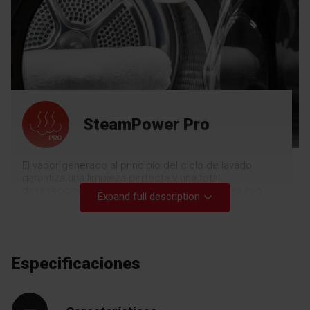
SteamPower Pro
El vapor generado al principio del ciclo de lavado
garantiza una limpieza perfecta y una total
desinfección de la colada. Las investigaciones han
Expand full description
demostrado que el vapor generado en las lavadoras
Fagor Electrodoméstico* mata hasta el 99,99 % de los
virus y el 97 % de las bacterias, de modo que las
prendas de vestir, la ropa de cama y otros tejidos
quedan perfectamente higienizados. El vapor que se
Especificaciones
añade al programa Plancha Fácil también se genera
antes del último centrifugado y, al penetrar, afloja las
fibras del tejido. Esto reduce las arrugas y facilita el
planchado. Su ropa saldrá de la lavadora