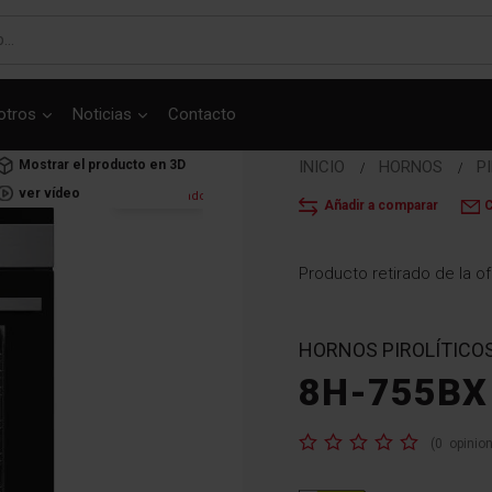
otros
Noticias
Contacto
Mostrar el producto en 3D
INICIO
HORNOS
P
ver vídeo
Recomendado
Añadir a comparar
C
Producto retirado de la of
HORNOS PIROLÍTICO
8H-755BX
Valoración:
(
0
opinio