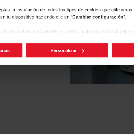
eptas la instalación de todos los tipos de cookies que utilizamo
Descargar
en tu dispositivo haciendo clic en “
Cambiar configuración
”.
archivo
ión de cookies en cualquier momento, pulsando el botón negro e
arias
Personalizar
Descargar
archivo