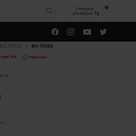
0
Comparar
productos
IROLÍTICOS
8H-755BX
opiar link
Impresión
erta
S
nes
)