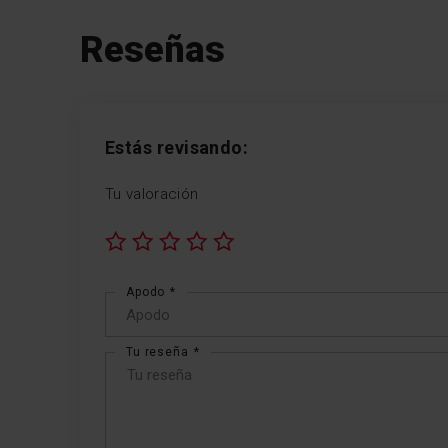
Reseñas
Estás revisando:
Tu valoración
1
2
3
4
5
star
stars
stars
stars
stars
Apodo
Tu reseña