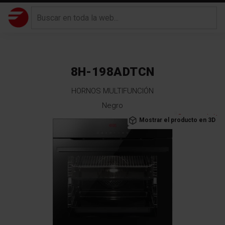
8H-198ADTCN
HORNOS MULTIFUNCIÓN
Negro
Saltar
Recomendado
Mostrar el producto en 3D
al
final
de
la
galería
de
imágenes