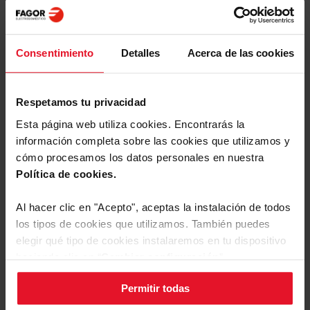
Manuales y
Descargas
Consentimiento
Detalles
Acerca de las cookies
Etiqueta energética
Respetamos tu privacidad
Descargar
Etiqueta energética
archivo
Esta página web utiliza cookies. Encontrarás la
información completa sobre las cookies que utilizamos y
cómo procesamos los datos personales en nuestra
Ficha de producto
Política de cookies.
Descargar
Ficha de producto
Al hacer clic en "Acepto", aceptas la instalación de todos
Ver más
archivo
los tipos de cookies que utilizamos. También puedes
elegir qué tipo de cookies instalaremos en tu dispositivo
Manual de usuario
haciendo clic en “
Cambiar configuración
”.
Reseñas
Descargar
Permitir todas
Puedes cambiar la configuración de cookies en cualquier
Manual de usuario
archivo
momento, pulsando el botón negro en la esquina inferior