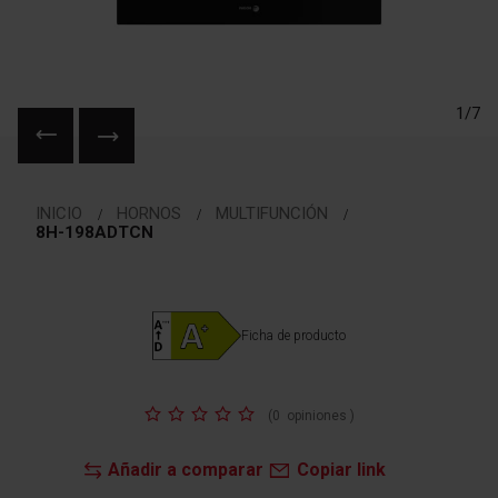
1/7
Saltar
al
INICIO
HORNOS
MULTIFUNCIÓN
comienzo
8H-198ADTCN
de
la
galería
de
Ficha de producto
imágenes
Valoración:
(
0
opiniones
)
Añadir a comparar
Copiar link