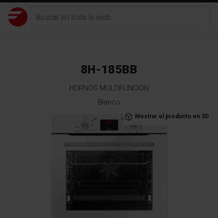
8H-185BB
HORNOS MULTIFUNCIÓN
Blanco
Saltar
Mostrar el producto en 3D
al
final
de
la
galería
de
imágenes