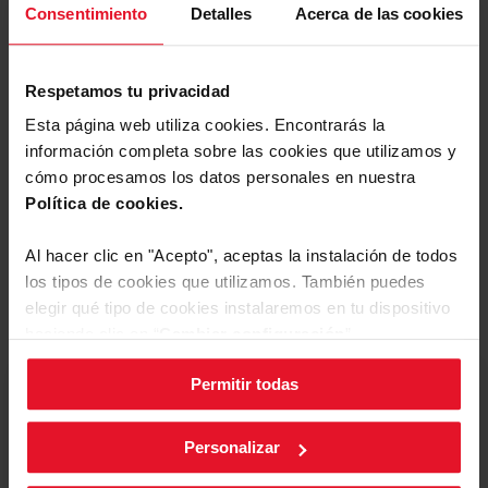
Consentimiento
Detalles
Acerca de las cookies
Descargar
Etiqueta energética
archivo
Respetamos tu privacidad
Ficha de producto
Esta página web utiliza cookies. Encontrarás la
información completa sobre las cookies que utilizamos y
Descargar
cómo procesamos los datos personales en nuestra
Ficha de producto
Ver más
archivo
Política de cookies.
Manual de usuario
Al hacer clic en "Acepto", aceptas la instalación de todos
los tipos de cookies que utilizamos. También puedes
elegir qué tipo de cookies instalaremos en tu dispositivo
Reseñas
Descargar
Manual de usuario
archivo
haciendo clic en “
Cambiar configuración
”.
Permitir todas
Puedes cambiar la configuración de cookies en cualquier
Estás revisando:
momento, pulsando el botón negro en la esquina inferior
derecha de la pantalla.
Personalizar
Tu valoración