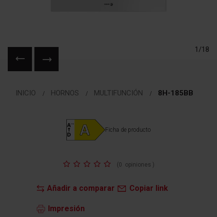
1/18
Saltar
al
INICIO
HORNOS
MULTIFUNCIÓN
8H-185BB
comienzo
de
la
galería
Ficha de producto
de
imágenes
Valoración:
(
0
opiniones
)
Añadir a comparar
Copiar link
Impresión