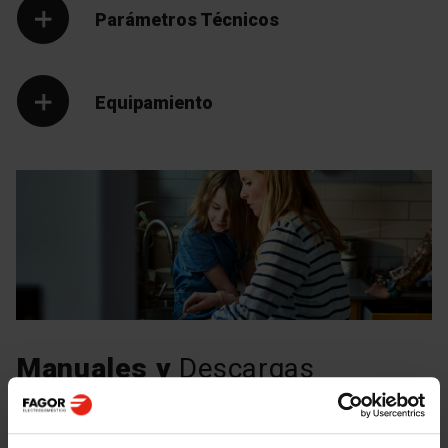
Parámetros Técnicos
Equipamiento
Manuales y
Descargas
Etiqueta energética