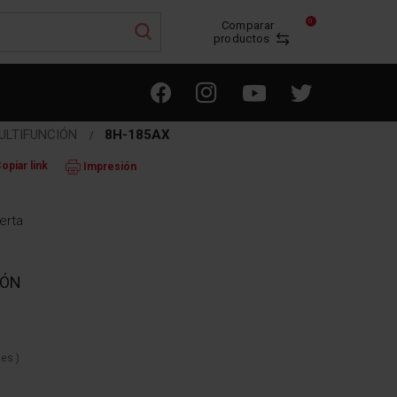
0
Comparar
productos
ULTIFUNCIÓN
8H-185AX
opiar link
Impresión
erta
IÓN
nes
)