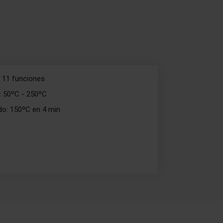
 11 funciones
: 50ºC - 250ºC
do: 150ºC en 4 min