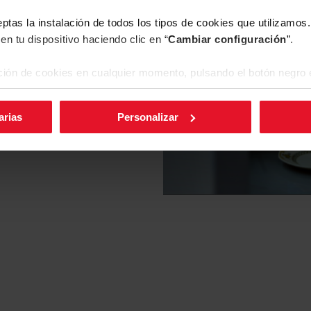
eptas la instalación de todos los tipos de cookies que utilizamo
Descargar
en tu dispositivo haciendo clic en “
Cambiar configuración
”.
archivo
ión de cookies en cualquier momento, pulsando el botón negro e
arias
Personalizar
Descargar
archivo