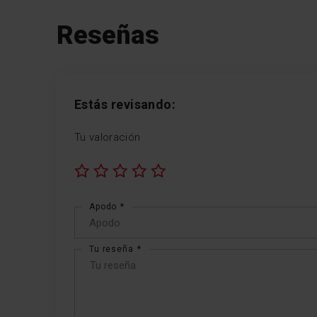
Reseñas
Estás revisando:
Tu valoración
1
2
3
4
5
star
stars
stars
stars
stars
Apodo
Tu reseña