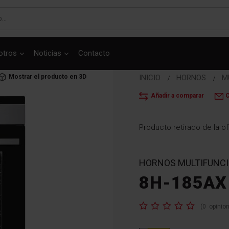
otros
Noticias
Contacto
Mostrar el producto en 3D
INICIO
HORNOS
M
Añadir a comparar
C
Producto retirado de la of
HORNOS MULTIFUNC
8H-185AX
Valoración:
(
0
opinio