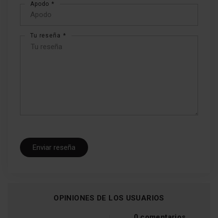
Apodo
star
stars
stars
stars
stars
Tu reseña
Enviar reseña
OPINIONES DE LOS USUARIOS
0 comentarios