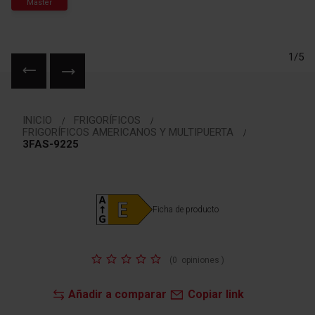
Master
1/5
Saltar
al
INICIO
FRIGORÍFICOS
comienzo
FRIGORÍFICOS AMERICANOS Y MULTIPUERTA
de
3FAS-9225
la
galería
de
imágenes
Ficha de producto
Valoración:
(
0
opiniones
)
Añadir a comparar
Copiar link