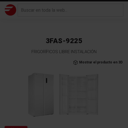
3FAS-9225
FRIGORÍFICOS LIBRE INSTALACIÓN
Saltar
Mostrar el producto en 3D
al
final
de
la
galería
de
imágenes