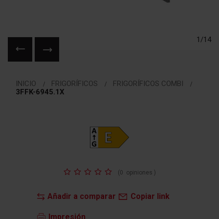
1/14
Saltar
al
INICIO
FRIGORÍFICOS
FRIGORÍFICOS COMBI
comienzo
3FFK-6945.1X
de
la
galería
de
imágenes
Valoración:
(
0
opiniones
)
Añadir a comparar
Copiar link
Impresión