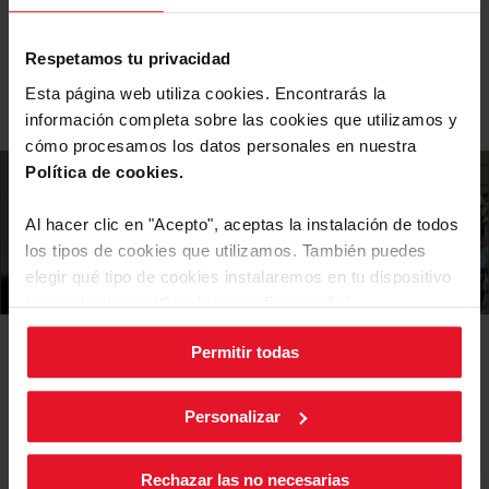
Respetamos tu privacidad
Equipamiento
Esta página web utiliza cookies. Encontrarás la
información completa sobre las cookies que utilizamos y
cómo procesamos los datos personales en nuestra
Política de cookies.
Al hacer clic en "Acepto", aceptas la instalación de todos
los tipos de cookies que utilizamos. También puedes
elegir qué tipo de cookies instalaremos en tu dispositivo
haciendo clic en “
Cambiar configuración
”.
Permitir todas
Puedes cambiar la configuración de cookies en cualquier
Manuales y
Descargas
momento, pulsando el botón negro en la esquina inferior
derecha de la pantalla.
Personalizar
Etiqueta energética
Rechazar las no necesarias
Descargar