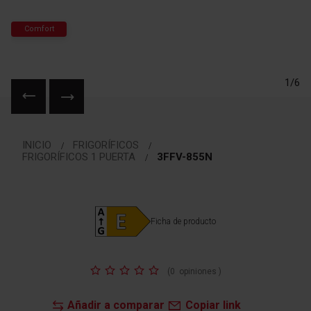
Comfort
1/6
Saltar
al
INICIO
FRIGORÍFICOS
comienzo
FRIGORÍFICOS 1 PUERTA
3FFV-855N
de
la
galería
de
Ficha de producto
imágenes
Valoración:
(
0
opiniones
)
Añadir a comparar
Copiar link