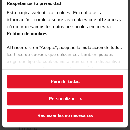
Respetamos tu privacidad
Descargar
Ficha de producto
Ver más
archivo
Esta página web utiliza cookies. Encontrarás la
información completa sobre las cookies que utilizamos y
Manual de usuario
cómo procesamos los datos personales en nuestra
Política de cookies.
Reseñas
Descargar
Manual de usuario
archivo
Al hacer clic en "Acepto", aceptas la instalación de todos
los tipos de cookies que utilizamos. También puedes
elegir qué tipo de cookies instalaremos en tu dispositivo
Estás revisando:
haciendo clic en “
Cambiar configuración
”.
Tu valoración
Permitir todas
Puedes cambiar la configuración de cookies en cualquier
momento, pulsando el botón negro en la esquina inferior
derecha de la pantalla.
1
2
3
4
5
Personalizar
Apodo
star
stars
stars
stars
stars
Rechazar las no necesarias
Tu reseña