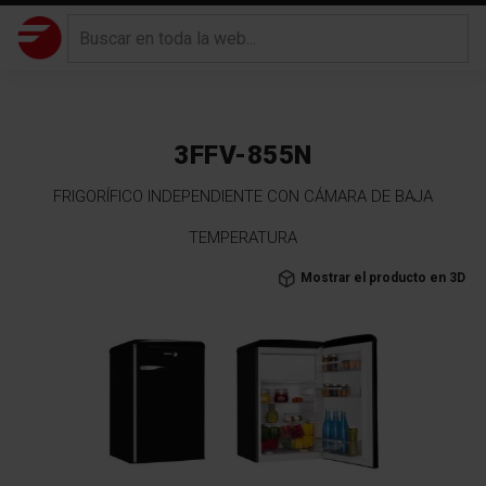
3FFV-855N
FRIGORÍFICO INDEPENDIENTE CON CÁMARA DE BAJA
TEMPERATURA
Saltar
Mostrar el producto en 3D
al
final
de
la
galería
de
imágenes