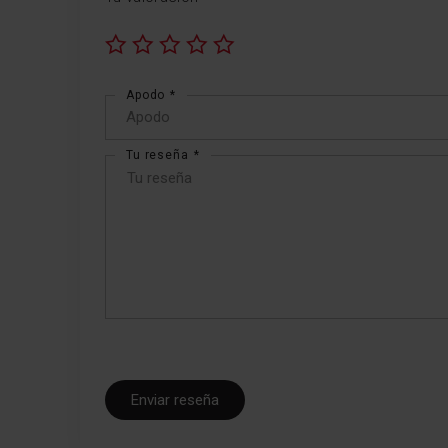
1
2
3
4
5
star
stars
stars
stars
stars
Apodo
Tu reseña
Enviar reseña