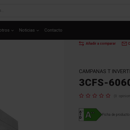
otros
Noticias
Contacto
Mostrar el producto en 3D
INICIO
CAMPANAS
Añadir a comparar
C
CAMPANAS T INVERT
3CFS-606
Valoración:
(
0
opinio
Ficha de producto