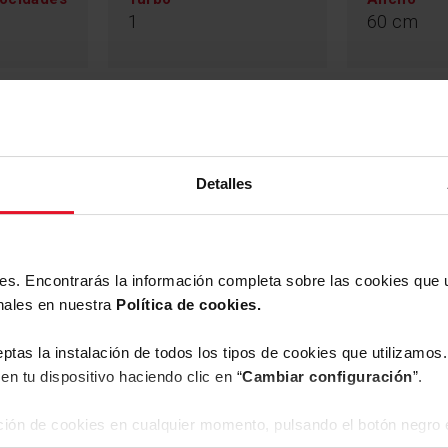
1
60 cm
Campana
Apagado Retardado
Detalles
. Para garantizar la
n un moderno
rgética. Las
a luz brillante y
ies. Encontrarás la información completa sobre las cookies que
a Fagor y disfruta
nales en nuestra
Política de cookies.
eptas la instalación de todos los tipos de cookies que utilizamo
en tu dispositivo haciendo clic en “
Cambiar configuración
”.
ión de cookies en cualquier momento, pulsando el botón negro e