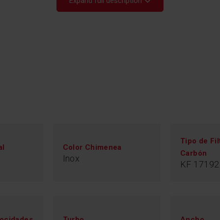
Expand full description
Alt
Tipo de Fil
al
Color Chimenea
Carbón
Tu ropa, las corti
Inox
KF 17192
huela a cocina en
incorporan unos m
eliminan completa
preocuparte.
ocidades
Turbo
Ancho