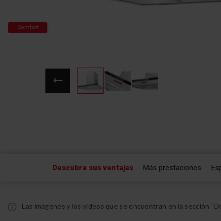
Comfort
Saltar
al
comienzo
de
la
galería
de
Descubre sus ventajas
Más prestaciones
Es
imágenes
Las imágenes y los vídeos que se encuentran en la sección “De