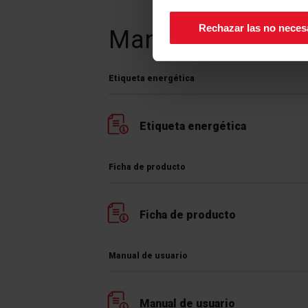
de la pantalla.
Rechazar las no neces
Manuales y
Desc
Etiqueta energética
Etiqueta energética
Ficha de producto
Ficha de producto
Manual de usuario
Manual de usuario