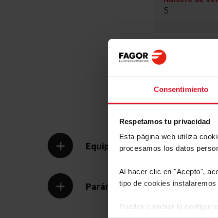
5
Categoria de 
Iluminación LED
T Invertida
Consentimiento
Cocinar es mucho más difícil con mala iluminación
facilidad de uso, las campanas Fagor incorpora
sistema de iluminación LED de alta eficiencia ene
Respetamos tu privacidad
lámparas LED son muy duraderas e iluminan con un
Esta página web utiliza cook
agradable que no cansa la vista. Elige una campan
Equipamiento
de las mejores soluciones.
procesamos los datos perso
Al hacer clic en "Acepto", ac
tipo de cookies instalaremos 
Parámetros Técnicos
Puedes cambiar la configurac