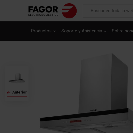
Saltar
al
Productos
Soporte y Asistencia
Sobre nos
final
de
la
galería
de
imágenes
Anterior