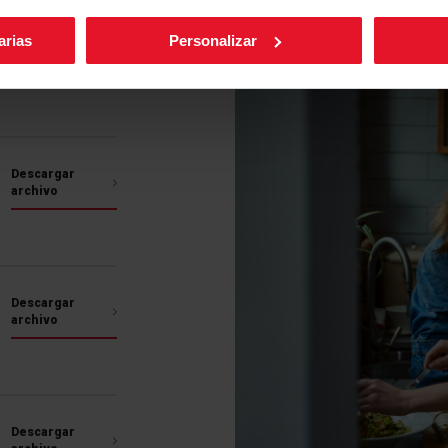
Más prestaciones
arias
Personalizar
argas
5 niveles de velocidad del ventilador
Apagado automático
Descargar
5 niveles de v
archivo
ventilador
Los olores de la cocina
lo que las campanas F
niveles de velocidad de
Descargar
necesitamos la velocida
archivo
solo una velocidad baj
cambiar al máximo mient
Descargar