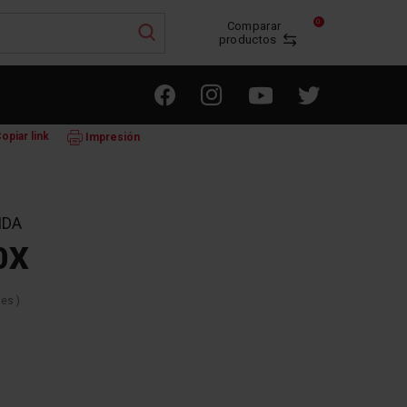
0
Comparar
productos
T INVERTIDA
3CFS-6060X
opiar link
Impresión
IDA
0X
nes
)