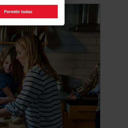
Permitir todas
elocidad del
 pueden ser débiles o fuertes, por
AGOR según el modelo, tienen 5
l ventilador. No siempre
d máxima del ventilador, tal vez
a para cocinar una sopa y luego
ras se fríe algo en la placa.