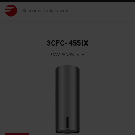
3CFC-455IX
CAMPANAS ISLA
Saltar
al
final
de
la
galería
de
imágenes