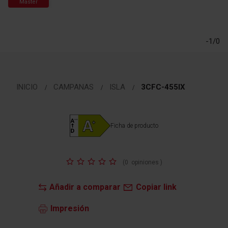
Master
Saltar
al
comienzo
-1/0
de
la
galería
de
imágenes
INICIO
CAMPANAS
ISLA
3CFC-455IX
Ficha de producto
Valoración:
(
0
opiniones
)
Añadir a comparar
Copiar link
Impresión