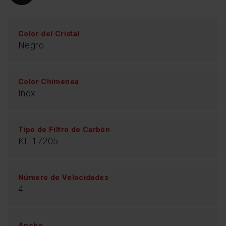
Color del Cristal
Negro
Color Chimenea
Control remoto
Inox
Con el control remoto puedes encender y apagar la
Tipo de Filtro de Carbón
campana, ajustar la potencia del ventilador y hasta
atenuar las luces para crear un ambiente especial en
KF 17205
la cocina. Con total comodidad.
Número de Velocidades
4
Ancho